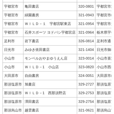
宇都宮市
亀田書店
320-0801
宇都宮市
宇都宮市
緑園書房
321-0943
宇都宮市
宇都宮市
ＷＩＬＤ－１ 宇都宮駅東店
321-0954
宇都宮市
宇都宮市
石井スポーツ ヨドバシ宇都宮店
321-0964
栃木県宇
足利市
岩下書店
326-0814
足利市通
日光市
みゆき依田書店
321-1404
日光市御
小山市
モンベルおやまゆうえん店
323-0014
小山市喜
小山市
ＷＩＬＤ－1 小山店
323-0820
小山市西
大田原市
自由書房
324-0051
大田原市
那須塩原市
旭書店
329-2727
那須塩原
那須塩原市
ＷＩＬＤ－1 西那須野店
329-2753
那須塩原
那須塩原市
澤田書店
329-2754
那須塩原
那須烏山市
越雲書店
321-0621
那須烏山