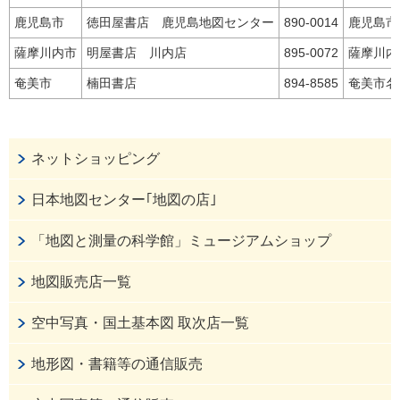
鹿児島市
徳田屋書店 鹿児島地図センター
890-0014
鹿児島市
薩摩川内市
明屋書店 川内店
895-0072
薩摩川内
奄美市
楠田書店
894-8585
奄美市名
ネットショッピング
日本地図センター｢地図の店｣
「地図と測量の科学館」ミュージアムショップ
地図販売店一覧
空中写真・国土基本図 取次店一覧
地形図・書籍等の通信販売