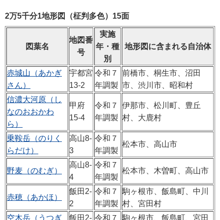
2万5千分1地形図（柾判多色）15面
実施
地図番
図葉名
年・種
地形図に含まれる自治体
号
別
赤城山（あかぎ
宇都宮
令和７
前橋市、桐生市、沼田
さん）
13-2
年調製
市、渋川市、昭和村
信濃大河原（し
甲府
令和７
伊那市、松川町、豊丘
なのおおかわ
15-4
年調製
村、大鹿村
ら）
乗鞍岳（のりく
高山8-
令和７
松本市、高山市
らだけ）
3
年調製
高山8-
令和７
野麦（のむぎ）
松本市、木曽町、高山市
4
年調製
飯田2-
令和７
駒ヶ根市、飯島町、中川
赤穂（あかほ）
2
年調製
村、宮田村
空木岳（うつぎ
飯田2-
令和７
駒ヶ根市、飯島町、宮田