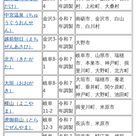
だけ）
4
年調製
村、上松町、大桑村
中宮温泉（ちゅ
金沢3-
令和７
南砺市、金沢市、白山
うぐうおんせ
3
年調製
市、白川村
ん）
越前朝日（えち
金沢3-
令和７
大野市
ぜんあさひ）
3
年調製
岐阜市、山県市、瑞穂
北方（きたが
岐阜8-
令和７
市、本巣市、神戸町、揖
た）
1
年調製
斐川町、大野町、北方町
大垣市、瑞穂市、養老
大垣（おおが
岐阜8-
令和７
町、垂井町、関ケ原町、
き）
4
年調製
神戸町、大野町、池田町
横山（よこや
岐阜
令和７
揖斐川町、米原市
ま）
11-2
年調製
虎御前山（とら
岐阜
令和７
長浜市、米原市
ごぜんやま）
12-3
年調製