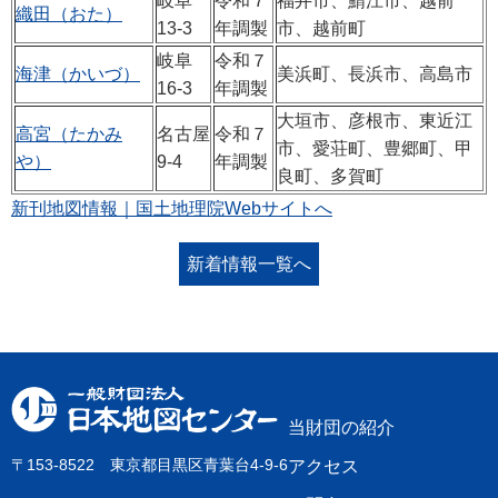
岐阜
令和７
福井市、鯖江市、越前
織田（おた）
13-3
年調製
市、越前町
岐阜
令和７
海津（かいづ）
美浜町、長浜市、高島市
16-3
年調製
大垣市、彦根市、東近江
高宮（たかみ
名古屋
令和７
市、愛荘町、豊郷町、甲
や）
9-4
年調製
良町、多賀町
新刊地図情報｜国土地理院Webサイトへ
新着情報一覧へ
当財団の紹介
〒153-8522 東京都目黒区青葉台4-9-6
アクセス